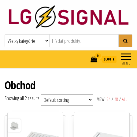
LG-SIGNAL
elektroinštalácie
0
0,00 €
MENU
Obchod
Showing all 2 results
VIEW:
24
/
48
/
ALL