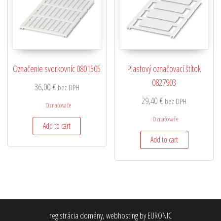
Označenie svorkovníc 0801505
Plastový označovací štítok
0827903
36,00
€
bez DPH
29,40
€
bez DPH
Označovače
Označovače
Add to cart
Add to cart
registrácia domény, webhosting by EURONIC